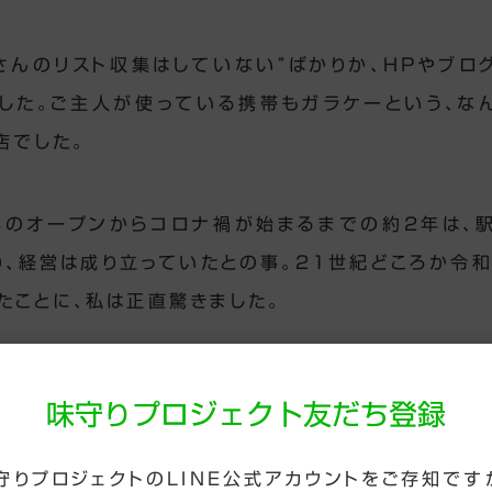
さんのリスト収集はしていない”ばかりか、HPやブログ
した。ご主人が使っている携帯もガラケーという、な
店でした。
年のオープンからコロナ禍が始まるまでの約2年は、
り、経営は成り立っていたとの事。21世紀どころか令和
たことに、私は正直驚きました。
す悪化する中、ご主人は必死に情報収集を行い、出した
味守りプロジェクト友だち登録
業態転換
守りプロジェクトのLINE公式アカウントをご存知です