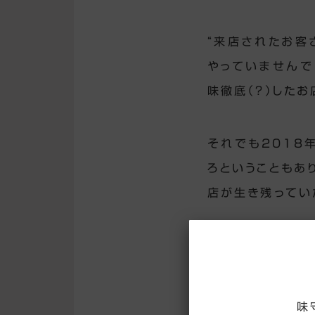
“来店されたお客
やっていませんで
味徹底（？）したお
それでも2018
ろということもあ
店が生き残ってい
経営状態がますま
焼肉店への
味