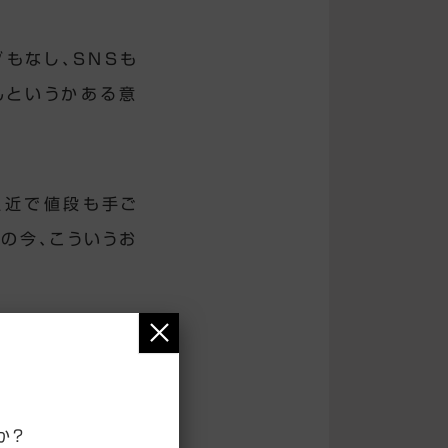
もなし、SNSも
んというかある意
駅近で値段も手ご
の今、こういうお
×
答えが、
か？