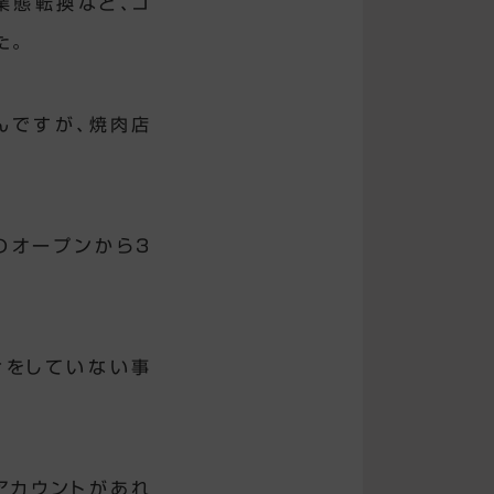
業態転換など、コ
た。
んですが、焼肉店
のオープンから3
せをしていない事
アカウントがあれ