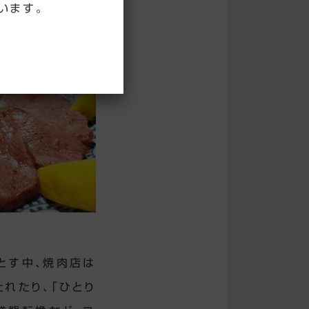
います。
とす中、焼肉店は
れたり、「ひとり