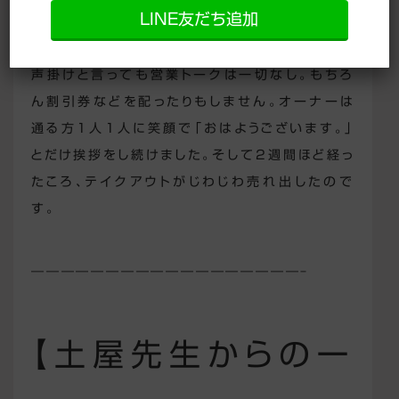
店前を通る方たちに声掛けをするようにしました。
LINE友だち追加
声掛けと言っても営業トークは一切なし。もちろ
ん割引券などを配ったりもしません。オーナーは
通る方1人1人に笑顔で「おはようございます。」
とだけ挨拶をし続けました。そして2週間ほど経っ
たころ、テイクアウトがじわじわ売れ出したので
す。
——————————————————–
【土屋先生からの一