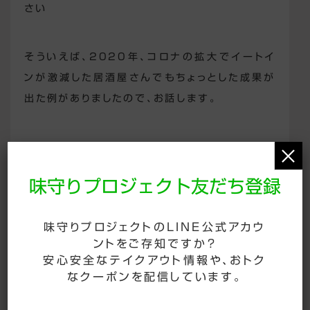
さい
そういえば、2020年、コロナの拡大でイートイ
ンが激減した居酒屋さんでもちょっとした成果が
出た例がありましたので、お話します。
一昨年の6月頃から急遽始めたテイクアウトでし
×
たが、最初はなかなか売れていきませんでした。
味守りプロジェクト友だち登録
お店があるのは比較的賑やかな街中ですが、夜は
地域全体が閑散とし、街に元気がなくなってしまっ
味守りプロジェクトのLINE公式アカウ
たのです。
ントをご存知ですか？
安心安全なテイクアウト情報や、おトク
なクーポンを配信しています。
そこでオーナーは、せめて自分だけでも明るく元
気にふるまおうと、毎朝日課にしている掃除の際、