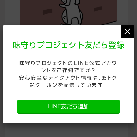
×
味守りプロジェクト友だち登録
味守りプロジェクトのLINE公式アカウ
彼女たちは、お店の広報担当で、アドバイザーで、
ントをご存知ですか？
安心安全なテイクアウト情報や、おトク
市場調査もしてくれている、というわけです。これ
なクーポンを配信しています。
はありがたい存在だと思います。
LINE友だち追加
男性ではおそらくこうはいかないと思います。女
性の“コミュ力”の高さには舌を巻きます。