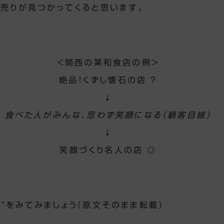
く売りが見つかってくると思います。
<関西の某和食店の例>
絶品！くずし懐石の店 ？
↓
食べた人がみんな、思わず笑顔になる（顧客目線）
↓
笑顔づくり名人の店 ◎
い”をみてみましょう（原文そのまま転載）