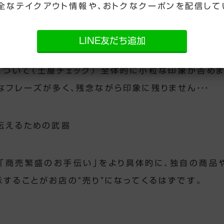
全なテイクアウト情報や、おトクなクーポンを配信して
LINE友だち追加
 について（土屋チェック） 全体的に小粒な印象が否め
なフレーズが多く、残念ながら印象に残りません・・・
を伝えるための武器
「商売繁盛のお手伝い」
をより具体的に、独自の商品
示することがお店の“売り”になってくるはずです。